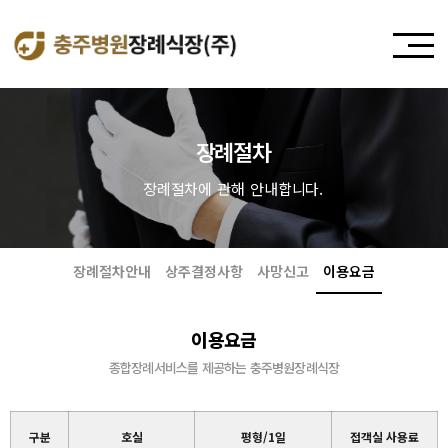
장례절차
장례절차에 관해 안내합니다.
장례절차안내
상주결정사항
사망신고
이용요금
이용요금
종합장례서비스를 제공하는 충주병원장례식장
구분
호실
평형/1일
접객실 사용료